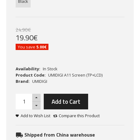
Black
24
.
90
€
19
.
90
€
You save
5.00€
Availability:
In Stock
Product Code:
UMIDIGI A11 Screen (TP+LCD)
Brand:
UMIDIGI
Add to Cart
Add to Wish List
Compare this Product
Shipped from China warehouse