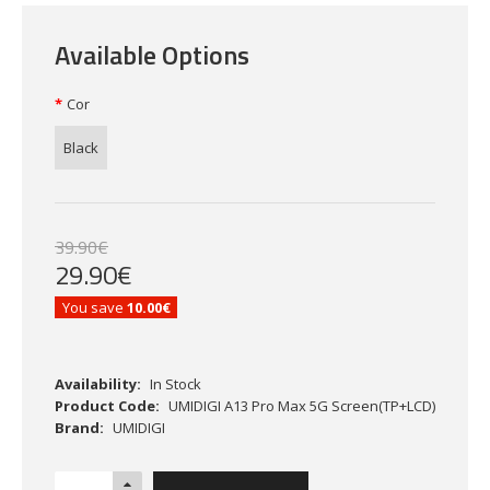
Available Options
Cor
Black
39
.
90
€
29
.
90
€
You save
10.00€
Availability:
In Stock
Product Code:
UMIDIGI A13 Pro Max 5G Screen(TP+LCD)
Brand:
UMIDIGI