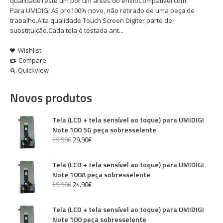
qualidadeTeste um por um antes do envioCompatível com:
Para UMIDIGI A5 pro100% novo, não retirado de uma peça de
trabalho.Alta qualidade Touch Screen Digiter parte de
substituição.Cada tela é testada ant...
Wishlist
Compare
Quickview
Novos produtos
Tela (LCD + tela sensível ao toque) para UMIDIGI
Note 100 5G peça sobresselente
39
.
90
€
29
.
90
€
Tela (LCD + tela sensível ao toque) para UMIDIGI
Note 100A peça sobresselente
29
.
90
€
24
.
90
€
Tela (LCD + tela sensível ao toque) para UMIDIGI
Note 100 peça sobresselente