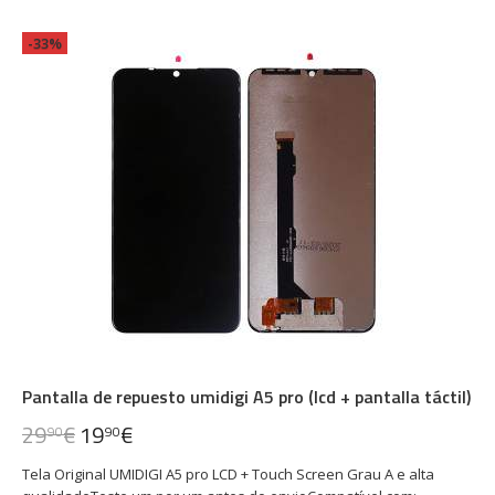
-33%
Pantalla de repuesto umidigi A5 pro (lcd + pantalla táctil)
29
€
19
€
90
90
Tela Original UMIDIGI A5 pro LCD + Touch Screen Grau A e alta