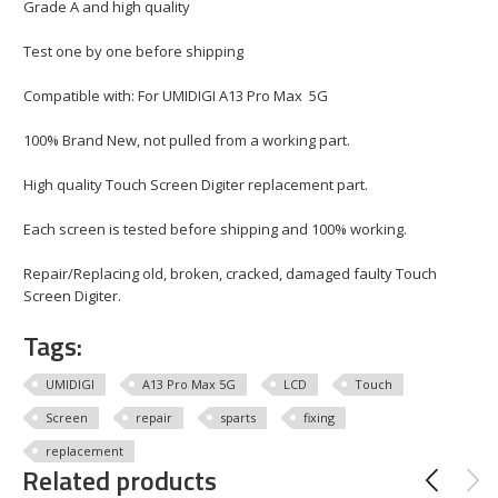
Grade A and high quality
Test one by one before shipping
Compatible with: For UMIDIGI A13 Pro Max 5G
100% Brand New, not pulled from a working part.
High quality Touch Screen Digiter replacement part.
Each screen is tested before shipping and 100% working.
Repair/Replacing old, broken, cracked, damaged faulty Touch
Screen Digiter.
Tags:
UMIDIGI
A13 Pro Max 5G
LCD
Touch
Screen
repair
sparts
fixing
replacement
Related products