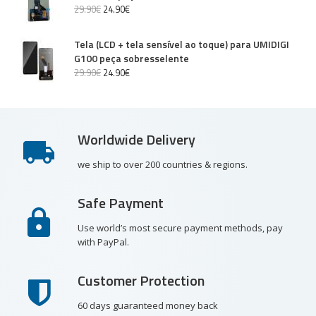
29
.
90
€
24
.
90
€
Tela (LCD + tela sensível ao toque) para UMIDIGI
G100 peça sobresselente
29
.
90
€
24
.
90
€
Worldwide Delivery
we ship to over 200 countries & regions.
Safe Payment
Use world’s most secure payment methods, pay
with PayPal.
Customer Protection
60 days guaranteed money back