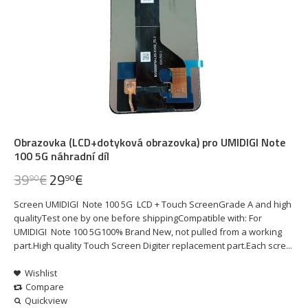
Obrazovka (LCD+dotyková obrazovka) pro UMIDIGI Note
100 5G náhradní díl
39
€
29
€
90
90
Screen UMIDIGI Note 100 5G LCD + Touch ScreenGrade A and high
qualityTest one by one before shippingCompatible with: For
UMIDIGI Note 100 5G100% Brand New, not pulled from a working
part.High quality Touch Screen Digiter replacement part.Each scre...
Wishlist
Compare
Quickview