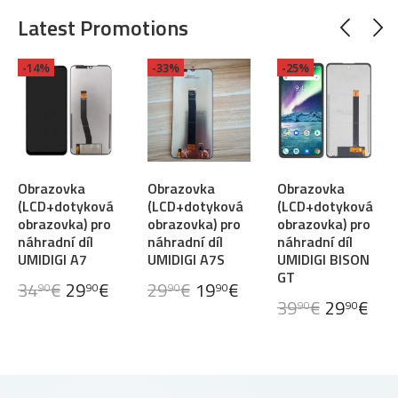
Latest Promotions
-14%
-33%
-25%
Obrazovka
Obrazovka
Obrazovka
(LCD+dotyková
(LCD+dotyková
(LCD+dotyková
obrazovka) pro
obrazovka) pro
obrazovka) pro
náhradní díl
náhradní díl
náhradní díl
UMIDIGI A7
UMIDIGI A7S
UMIDIGI BISON
GT
34
€
29
€
29
€
19
€
90
90
90
90
39
€
29
€
90
90