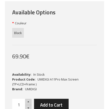
Available Options
Couleur
Black
69
.
90
€
Availability:
In Stock
Product Code:
UMIDIGI A11Pro Max Screen
(TP+LCD+Frame )
Brand:
UMIDIGI
Add to Cart